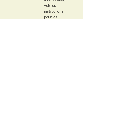
voir les 
instructions 
pour les 
chauffages AIR.
Capteur de 
Capteur 
température
numérique 
calibré sur 
mesure avec 
un décalage de 
+/- 1,5 degrés.
Minuteries
Max - 3 
minuteries.
Le mode de 
chauffage peut 
être choisi pour 
chaque 
minuterie.
Les 3 
minuteries 